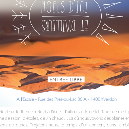
ël sur le thème « Noëls d’ici et d’ailleurs ». En effet, Noël ce n’est
de sapin, d’étoiles, de vin chaud… Là où nous voyons des plaines en
serts de dunes. Projetons-nous, le temps d’un concert, dans l’amb