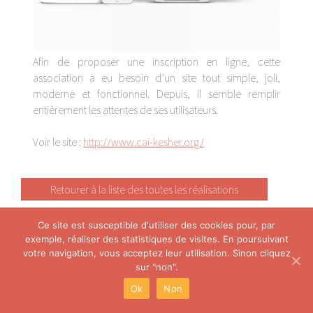
Afin de proposer une inscription en ligne, cette
association a eu besoin d’un site tout simple, joli,
moderne et fonctionnel. Depuis, il semble remplir
entièrement les attentes de ses utilisateurs.
Voir le site :
http://www.cai-kesher.org/
Retourer à la liste des toutes les réalisations
Ce site est susceptible d'utiliser des cookies pour, par
exemple, réaliser des statistiques de visites. En poursuivant
votre navigation, vous acceptez leur utilisation. Sinon cliquez
Ce site a été entièrement imaginé et réalisé avec passion par
Cosycom.ch
sur "non".
© 2022 Cosycom - Lucille Lapierre - Tous droits réservés
Ok
Non