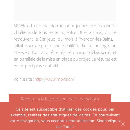
MPWR est une plateforme pour jeunes professionnels
chrétiens de tous secteurs, entre 18 et 30 ans, qui se
retrouvent le 1er jeudi du mois à Yverdon-les-Bains. Il
fallait pour ce projet une identité distincte, un logo, un
site web. Tout a pu être réalisé dans un délais serré, et
en parallèle de la mise en place du projet. Le résultat est
on ne peut plus qualitatif.
Voir le site :
http://www.mpwr.ch/
Retourer à la liste des toutes les réalisations
Ce site est susceptible d'utiliser des cookies pour, par
exemple, réaliser des statistiques de visites. En poursuivant
votre navigation, vous acceptez leur utilisation. Sinon cliquez
sur "non".
Ce site a été entièrement imaginé et réalisé avec passion par
Cosycom.ch